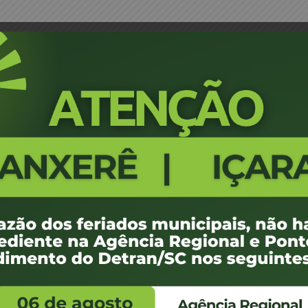
Klumb – JM
Portaria 0177/22 - Chapecó - Da
9
100 KB
 de maio de 2022
ovembro de -0001