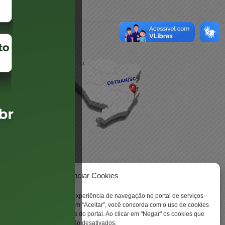
daré
lis
Gerenciar Cookies
 -
ookies para aprimorar sua experiência de navegação no portal de serviços
 Santa Catarina. Ao clicar em “Aceitar”, você concorda com o uso de cookies
o a todas as funcionalidades do portal. Ao clicar em "Negar" os cookies que
tritamente necessários serão desativados.