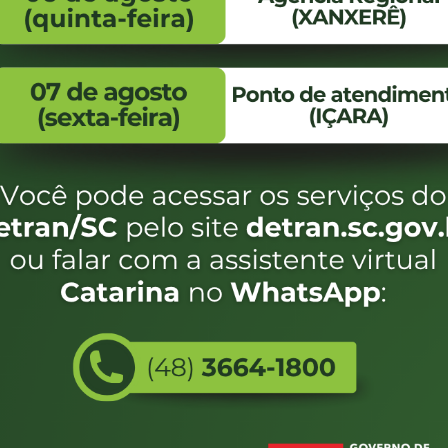
FALE CONOSCO
ENDEREÇO
WhatsApp:
Endereço:
(48) 3664-1800
Av. Almirante Taman
- 480
E-mail:
centraldeinformacoes@detran.sc.gov.br
Bairro:
Coqueiros, Florianópo
SC
CEP:
88.080-160
eservados SC - Governo de Santa Catarina |
Desenvolvimento
Utilizamos c
do estado de
e terá acess
não forem es