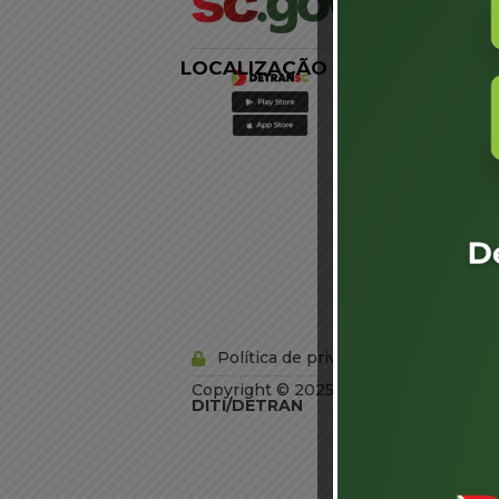
LOCALIZAÇÃO
LINKS
EXTERNOS
Agência de
Notícias
Portal de
Serviços
Diário Oficial
Acesso à
Informação
Órgãos do
Governo
Conheça SC
Política de privacidade
Copyright © 2025 Todos os Direitos R
DITI/DETRAN