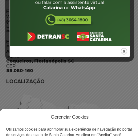
FALE CONOSCO
WhatsApp:
(48) 3664-1800
E-mail:
centraldeinformacoes@detran.sc.gov.br
ENDEREÇO
Endereço:
Av. Almirante Tamandaré - 480
Bairro:
Coqueiros, Florianópolis SC
CEP:
88.080-160
LOCALIZAÇÃO
Gerenciar Cookies
Utilizamos cookies para aprimorar sua experiência de navegação no portal
de serviços do estado de Santa Catarina. Ao clicar em “Aceitar”, você