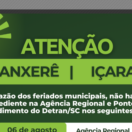
ta Médica – Joinville
Portaria 0199/16 - Designação de
630
100 KB
1
fevereiro de 2016
fevereiro de 2016