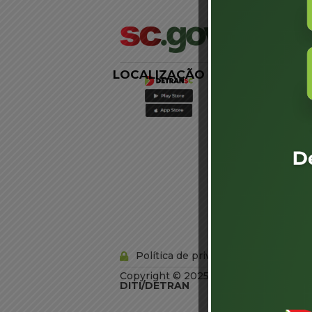
LOCALIZAÇÃO
LINKS
EXTERNOS
Agência de
Notícias
Portal de
Serviços
Diário Oficial
Acesso à
Informação
Órgãos do
Governo
Conheça SC
Política de privacidade
Copyright © 2025 Todos os Direitos R
DITI/DETRAN