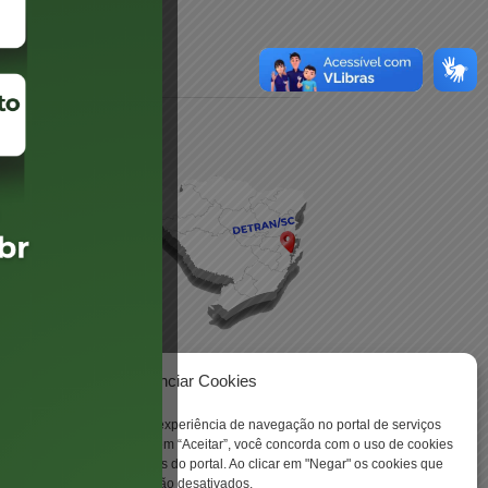
daré
lis
Gerenciar Cookies
ookies para aprimorar sua experiência de navegação no portal de serviços
 -
 Santa Catarina. Ao clicar em “Aceitar”, você concorda com o uso de cookies
o a todas as funcionalidades do portal. Ao clicar em "Negar" os cookies que
tritamente necessários serão desativados.