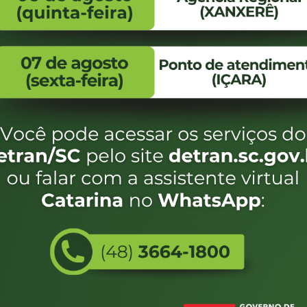
FALE CONOSCO
ENDEREÇO
WhatsApp:
Endereço:
(48) 3664-1800
Av. Almirante Taman
- 480
E-mail:
centraldeinformacoes@detran.sc.gov.br
Bairro:
Coqueiros, Florianópo
SC
CEP:
88.080-160
Utilizamos c
eservados SC - Governo de Santa Catarina |
Desenvolvimento
do estado de
e terá acess
não forem es