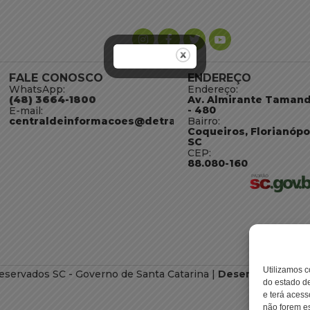
FALE CONOSCO
ENDEREÇO
WhatsApp:
Endereço:
(48) 3664-1800
Av. Almirante Taman
- 480
E-mail:
centraldeinformacoes@detran.sc.gov.br
Bairro:
Coqueiros, Florianópo
SC
CEP:
88.080-160
Utilizamos c
eservados SC - Governo de Santa Catarina |
Desenvolvimento
do estado de
e terá acess
não forem es