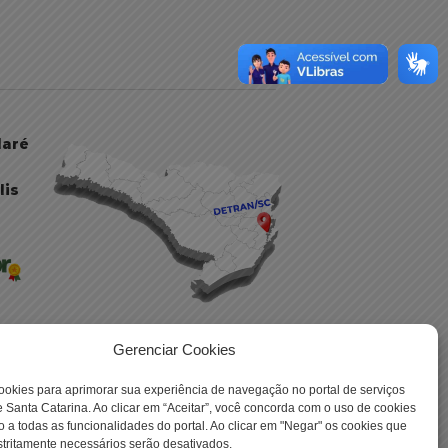
daré
lis
Gerenciar Cookies
ookies para aprimorar sua experiência de navegação no portal de serviços
 -
 Santa Catarina. Ao clicar em “Aceitar”, você concorda com o uso de cookies
o a todas as funcionalidades do portal. Ao clicar em "Negar" os cookies que
tritamente necessários serão desativados.