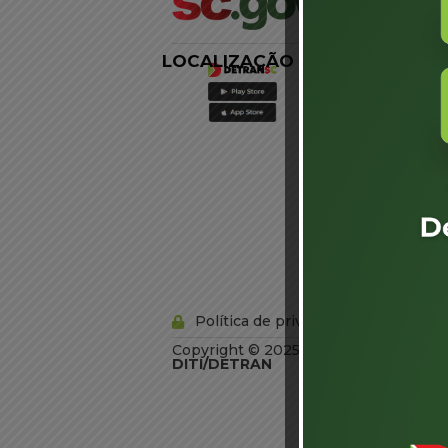
LOCALIZAÇÃO
LINKS
EXTERNOS
Agência de
Notícias
Portal de
Serviços
Diário Oficial
Acesso à
Informação
Órgãos do
Governo
Conheça SC
Política de privacidade
Copyright © 2025 Todos os Direitos R
DITI/DETRAN