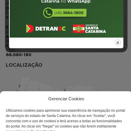
WhatsApp:
(48) 3664-1800
E-mail:
centraldeinformacoes@detran.sc.gov.br
ENDEREÇO
Endereço:
Av. Almirante Tamandaré - 480
Bairro:
Coqueiros, Florianópolis SC
CEP:
88.080-160
LOCALIZAÇÃO
Gerenciar Cookies
Utilizamos cookies para aprimorar sua experiência de navegação no portal
de serviços do estado de Santa Catarina. Ao clicar em “Aceitar”, você
concorda com o uso de cookies e terá acesso a todas as funcionalidades
do portal. Ao clicar em "Negar" os cookies que não forem estritamente