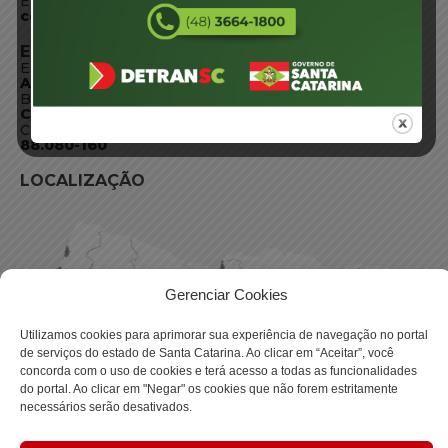
E-mail:
centraldeinformacoes@detran.sc.gov.br
ENDEREÇO
Endereço:
Av. Almirante Tamandaré - 480
Bairro:
Coqueiros, Florianópolis SC
CEP:
88.080-160
LOCALIZAÇÃO
Gerenciar Cookies
Utilizamos cookies para aprimorar sua experiência de navegação no portal
de serviços do estado de Santa Catarina. Ao clicar em “Aceitar”, você
concorda com o uso de cookies e terá acesso a todas as funcionalidades
do portal. Ao clicar em "Negar" os cookies que não forem estritamente
necessários serão desativados.