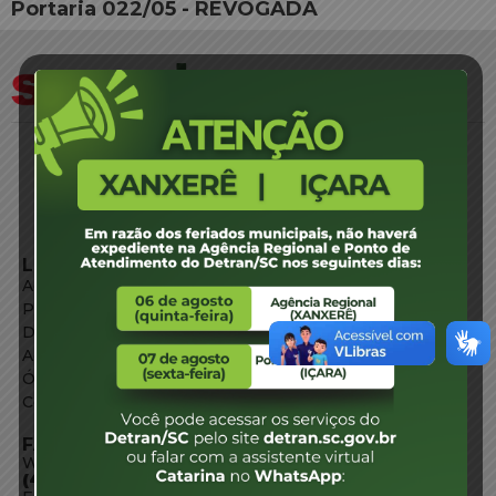
Portaria 022/05 - REVOGADA
LINKS EXTERNOS
Agência de Notícias
Portal de Serviços
Diário Oficial
Acesso à Informação
Órgãos do Governo
Conheça SC
FALE CONOSCO
WhatsApp:
(48) 3664-1800