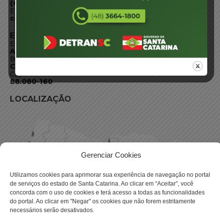
(48) 3664-1800
E-mail:
centraldeinformacoes@detran.sc.gov.br
ENDEREÇO
Endereço:
Av. Almirante Tamandaré - 480
Bairro:
Coqueiros, Florianópolis SC
CEP:
88.080-160
LOCALIZAÇÃO
Gerenciar Cookies
Utilizamos cookies para aprimorar sua experiência de navegação no portal
de serviços do estado de Santa Catarina. Ao clicar em “Aceitar”, você
concorda com o uso de cookies e terá acesso a todas as funcionalidades
do portal. Ao clicar em "Negar" os cookies que não forem estritamente
necessários serão desativados.