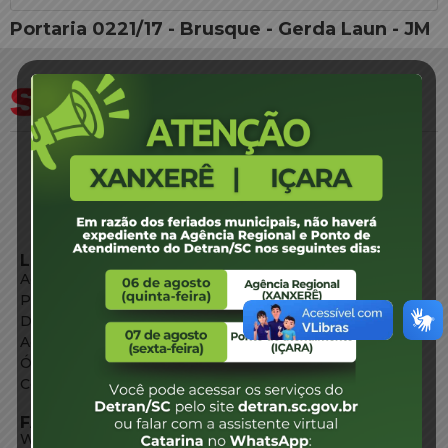
Portaria 0221/17 - Brusque - Gerda Laun - JM
LINKS EXTERNOS
Agência de Notícias
Portal de Serviços
Diário Oficial
Acesso à Informação
Órgãos do Governo
Conheça SC
FALE CONOSCO
WhatsApp: