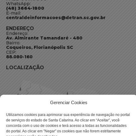
WhatsApp:
(48) 3664-1800
E-mail:
centraldeinformacoes@detran.sc.gov.br
ENDEREÇO
Endereço:
Av. Almirante Tamandaré - 480
Bairro:
Coqueiros, Florianópolis SC
CEP:
88.080-160
LOCALIZAÇÃO
Gerenciar Cookies
Utilizamos cookies para aprimorar sua experiência de navegação no portal
de serviços do estado de Santa Catarina. Ao clicar em “Aceitar”, você
concorda com o uso de cookies e terá acesso a todas as funcionalidades
do portal. Ao clicar em "Negar" os cookies que não forem estritamente