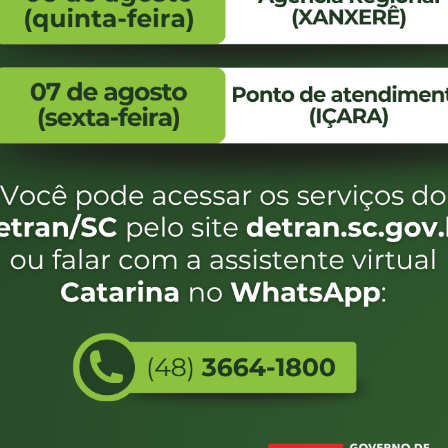
FALE CONOSCO
ENDEREÇO
WhatsApp:
Endereço:
(48) 3664-1800
Av. Almirante Taman
- 480
E-mail:
centraldeinformacoes@detran.sc.gov.br
Bairro:
Coqueiros, Florianópo
SC
CEP:
88.080-160
eservados SC - Governo de Santa Catarina |
Desenvolvimento
Utilizamos c
do estado de
e terá acess
não forem es