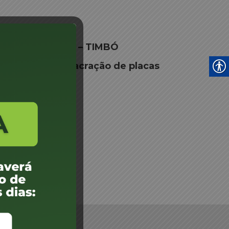
AS AUTOPMOTIVAS – TIMBÓ
to Fábricação lacração de placas
 - TIMBÓ