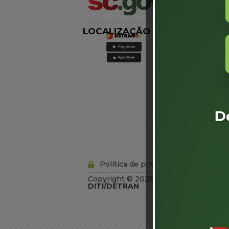
LOCALIZAÇÃO
LINKS
EXTERNOS
Agência de
Notícias
Portal de
Serviços
Diário Oficial
Acesso à
Informação
Órgãos do
Governo
Conheça SC
Política de privacidade
Copyright © 2025 Todos os Direitos R
DITI/DETRAN