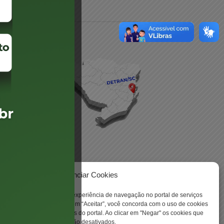
daré
lis
Gerenciar Cookies
 -
ookies para aprimorar sua experiência de navegação no portal de serviços
 Santa Catarina. Ao clicar em “Aceitar”, você concorda com o uso de cookies
o a todas as funcionalidades do portal. Ao clicar em "Negar" os cookies que
tritamente necessários serão desativados.