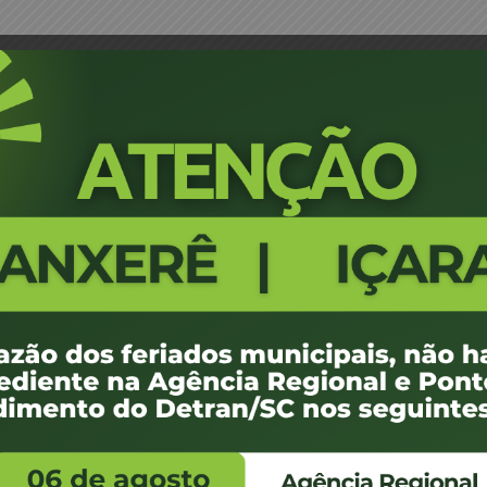
 Fábricação lacração de placas MICHEL PLAC
Portaria 0231/18 - Credenciamen
MICHEL PLACAS AUTOPMOTIVAS
371
100 KB
e agosto de 2018
e agosto de 2018