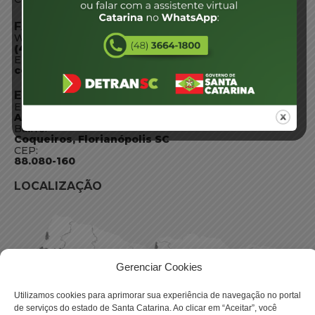
FALE CONOSCO
WhatsApp:
(48) 3664-1800
E-mail:
centraldeinformacoes@detran.sc.gov.br
ENDEREÇO
Endereço:
Av. Almirante Tamandaré - 480
Bairro:
Coqueiros, Florianópolis SC
CEP:
88.080-160
LOCALIZAÇÃO
Gerenciar Cookies
Utilizamos cookies para aprimorar sua experiência de navegação no portal
de serviços do estado de Santa Catarina. Ao clicar em “Aceitar”, você