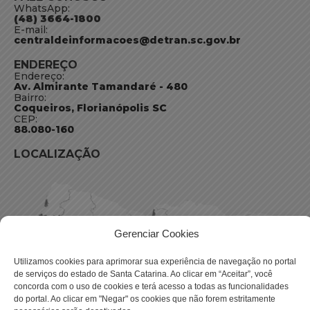
WhatsApp:
(48) 3664-1800
E-mail:
centraldeinformacoes@detran.sc.gov.br
ENDEREÇO
Endereço:
Av. Almirante Tamandaré - 480
Bairro:
Coqueiros, Florianópolis SC
CEP:
88.080-160
LOCALIZAÇÃO
Gerenciar Cookies
Utilizamos cookies para aprimorar sua experiência de navegação no portal
de serviços do estado de Santa Catarina. Ao clicar em “Aceitar”, você
concorda com o uso de cookies e terá acesso a todas as funcionalidades
do portal. Ao clicar em "Negar" os cookies que não forem estritamente