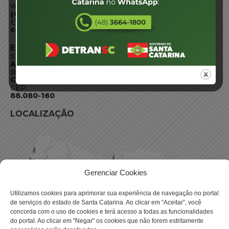
WhatsApp:
(48) 3664-1800
E-mail:
centraldeinformacoes@detran.sc.gov.br
ENDEREÇO
Endereço:
Av. Almirante Tamandaré - 480
Bairro:
Coqueiros, Florianópolis SC
CEP:
88.080-160
LOCALIZAÇÃO
Gerenciar Cookies
Utilizamos cookies para aprimorar sua experiência de navegação no portal
de serviços do estado de Santa Catarina. Ao clicar em “Aceitar”, você
concorda com o uso de cookies e terá acesso a todas as funcionalidades
do portal. Ao clicar em "Negar" os cookies que não forem estritamente