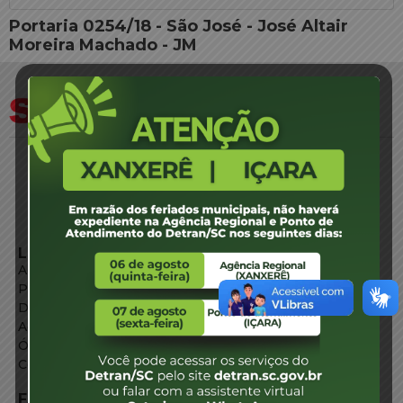
Portaria 0254/18 - São José - José Altair
Moreira Machado - JM
LINKS EXTERNOS
Agência de Notícias
Portal de Serviços
Diário Oficial
Acesso à Informação
Órgãos do Governo
Conheça SC
FALE CONOSCO