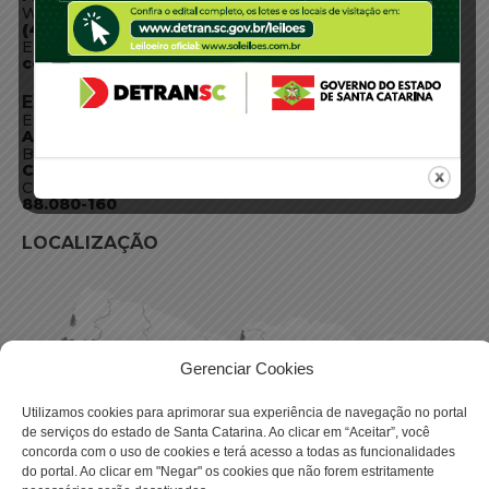
WhatsApp:
(48) 3664-1800
E-mail:
centraldeinformacoes@detran.sc.gov.br
ENDEREÇO
Endereço:
Av. Almirante Tamandaré - 480
Bairro:
Coqueiros, Florianópolis SC
CEP:
88.080-160
LOCALIZAÇÃO
Gerenciar Cookies
Utilizamos cookies para aprimorar sua experiência de navegação no portal
de serviços do estado de Santa Catarina. Ao clicar em “Aceitar”, você
concorda com o uso de cookies e terá acesso a todas as funcionalidades
do portal. Ao clicar em "Negar" os cookies que não forem estritamente