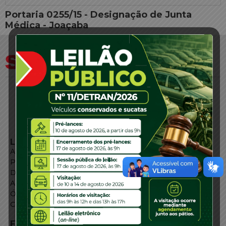
Portaria 0255/15 - Designação de Junta
Médica - Joaçaba
LINKS EXTERNOS
Agência de Notícias
Portal de Serviços
Diário Oficial
Acesso à Informação
Órgãos do Governo
Conheça SC
FALE CONOSCO