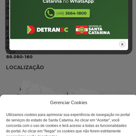
WhatsApp:
(48) 3664-1800
E-mail:
centraldeinformacoes@detran.sc.gov.br
ENDEREÇO
Endereço:
Av. Almirante Tamandaré - 480
Bairro:
Coqueiros, Florianópolis SC
CEP:
88.080-160
LOCALIZAÇÃO
Gerenciar Cookies
Utilizamos cookies para aprimorar sua experiência de navegação no portal
de serviços do estado de Santa Catarina. Ao clicar em “Aceitar”, você
concorda com o uso de cookies e terá acesso a todas as funcionalidades
do portal. Ao clicar em "Negar" os cookies que não forem estritamente