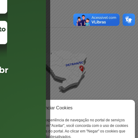
daré
lis
Gerenciar Cookies
ookies para aprimorar sua experiência de navegação no portal de serviços
 -
 Santa Catarina. Ao clicar em “Aceitar”, você concorda com o uso de cookies
o a todas as funcionalidades do portal. Ao clicar em "Negar" os cookies que
tritamente necessários serão desativados.