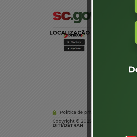
LOCALIZAÇÃO
LINKS
EXTERNOS
Agência de
Notícias
Portal de
Serviços
Diário Oficial
Acesso à
Informação
Órgãos do
Governo
Conheça SC
Política de privacidade
Copyright © 2025 Todos os Direitos R
DITI/DETRAN