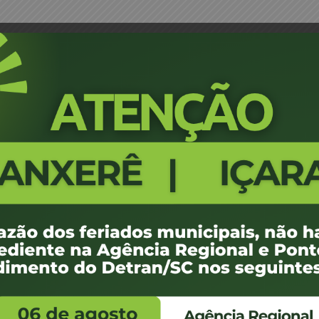
line Emanuelle de Aguiar – JM
Portaria 0266/17 - Criciúma - J
477
100 KB
1
 de abril de 2017
 de abril de 2017