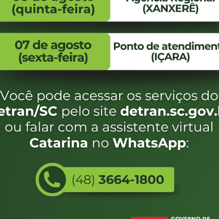
FALE CONOSCO
ENDEREÇO
WhatsApp:
Endereço:
(48) 3664-1800
Av. Almirante Taman
- 480
E-mail:
centraldeinformacoes@detran.sc.gov.br
Bairro:
Coqueiros, Florianópo
SC
CEP:
88.080-160
Utilizamos c
eservados SC - Governo de Santa Catarina |
Desenvolvimento
do estado de
e terá acess
não forem es