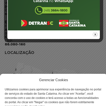
WhatsApp:
(48) 3664-1800
E-mail:
centraldeinformacoes@detran.sc.gov.br
ENDEREÇO
Endereço:
Av. Almirante Tamandaré - 480
Bairro:
Coqueiros, Florianópolis SC
CEP:
88.080-160
LOCALIZAÇÃO
Gerenciar Cookies
Utilizamos cookies para aprimorar sua experiência de navegação no portal
de serviços do estado de Santa Catarina. Ao clicar em “Aceitar”, você
concorda com o uso de cookies e terá acesso a todas as funcionalidades
do portal. Ao clicar em "Negar" os cookies que não forem estritamente