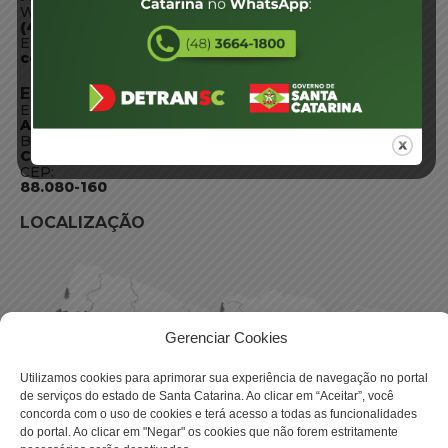
WhatsApp:
(48) 3664-1800
E-mail:
centraldeinformacoes@detran.sc.gov.br
ENDEREÇO
Endereço:
Av. Almirante Tamandaré - 480
Bairro:
Coqueiros, Florianópolis SC
CEP:
88.080-160
LOCALIZAÇÃO
Gerenciar Cookies
Utilizamos cookies para aprimorar sua experiência de navegação no portal
de serviços do estado de Santa Catarina. Ao clicar em “Aceitar”, você
concorda com o uso de cookies e terá acesso a todas as funcionalidades
do portal. Ao clicar em "Negar" os cookies que não forem estritamente