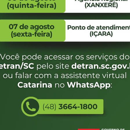
FALE CONOSCO
ENDEREÇO
WhatsApp:
Endereço:
(48) 3664-1800
Av. Almirante Taman
- 480
E-mail:
centraldeinformacoes@detran.sc.gov.br
Bairro:
Coqueiros, Florianópo
SC
CEP:
88.080-160
Utilizamos c
eservados SC - Governo de Santa Catarina |
Desenvolvimento
do estado de
e terá acess
não forem es