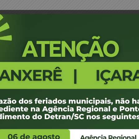
t Terezinha Esmério Reginato – JM
Portaria 0276/18 - Capital - Eli
JM
396
100 KB
1
de março de 2018
de março de 2018