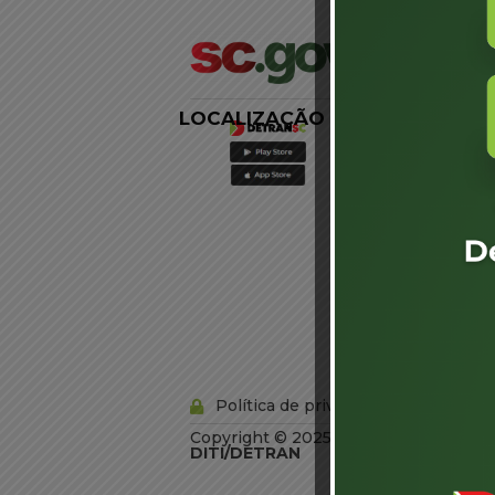
LOCALIZAÇÃO
LINKS
EXTERNOS
Agência de
Notícias
Portal de
Serviços
Diário Oficial
Acesso à
Informação
Órgãos do
Governo
Conheça SC
Política de privacidade
Copyright © 2025 Todos os Direitos R
DITI/DETRAN