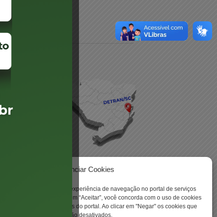
daré
lis
Gerenciar Cookies
ookies para aprimorar sua experiência de navegação no portal de serviços
 -
 Santa Catarina. Ao clicar em “Aceitar”, você concorda com o uso de cookies
o a todas as funcionalidades do portal. Ao clicar em "Negar" os cookies que
tritamente necessários serão desativados.