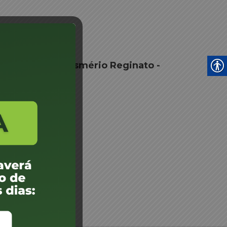
zabet Terezinha Esmério Reginato -