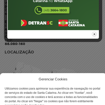
WhatsApp:
(48) 3664-1800
E-mail:
centraldeinformacoes@detran.sc.gov.br
ENDEREÇO
Endereço:
Av. Almirante Tamandaré - 480
Bairro:
Coqueiros, Florianópolis SC
CEP:
88.080-160
LOCALIZAÇÃO
Gerenciar Cookies
Utilizamos cookies para aprimorar sua experiência de navegação no portal
de serviços do estado de Santa Catarina. Ao clicar em “Aceitar”, você
concorda com o uso de cookies e terá acesso a todas as funcionalidades
do portal. Ao clicar em "Negar" os cookies que não forem estritamente