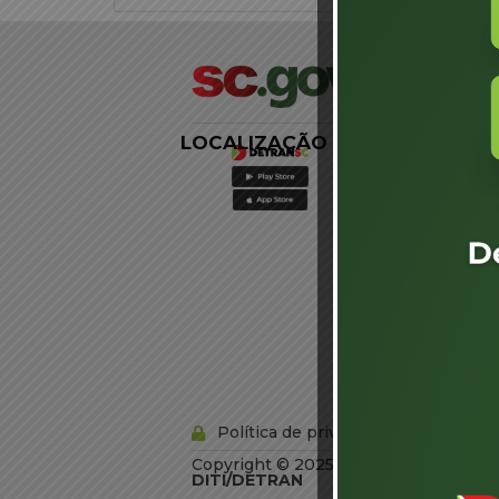
LOCALIZAÇÃO
LINKS
EXTERNOS
Agência de
Notícias
Portal de
Serviços
Diário Oficial
Acesso à
Informação
Órgãos do
Governo
Conheça SC
Política de privacidade
Copyright © 2025 Todos os Direitos R
DITI/DETRAN