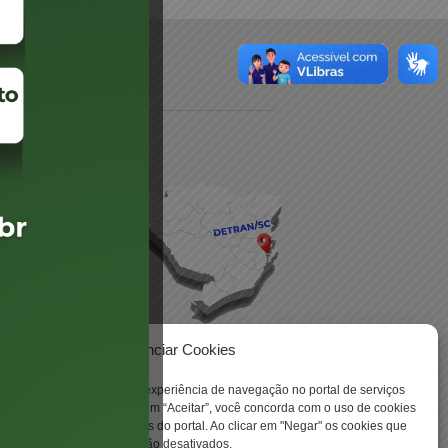
daré
lis
Gerenciar Cookies
ookies para aprimorar sua experiência de navegação no portal de serviços
 Santa Catarina. Ao clicar em “Aceitar”, você concorda com o uso de cookies
 -
o a todas as funcionalidades do portal. Ao clicar em "Negar" os cookies que
tritamente necessários serão desativados.