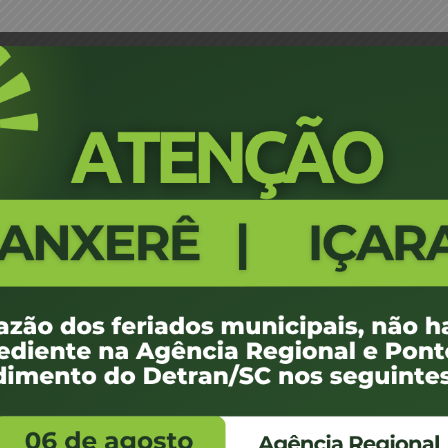
nto ENTIDADE CREDORA VPX IMPORTACAO DE 
Portaria 0296/22 - Credencia
IMPORTACAO DE VEICULOS E E
4
100 KB
1
 de maio de 2022
ovembro de -0001