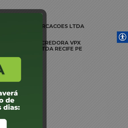
VEICULOS E EMBARCACOES LTDA
mento ENTIDADE CREDORA VPX
MBARCACOES LTDA RECIFE PE