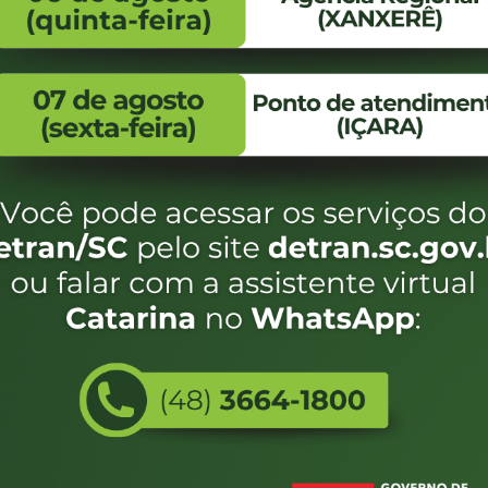
FALE CONOSCO
ENDEREÇO
WhatsApp:
Endereço:
(48) 3664-1800
Av. Almirante Taman
- 480
E-mail:
centraldeinformacoes@detran.sc.gov.br
Bairro:
Coqueiros, Florianópo
SC
CEP:
88.080-160
Utilizamos c
do estado de
eservados SC - Governo de Santa Catarina |
Desenvolvimento
e terá acess
não forem es