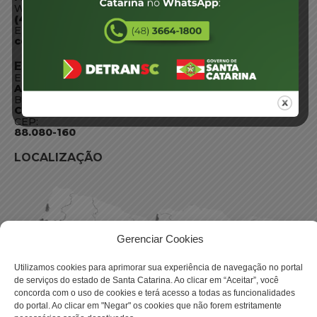
WhatsApp:
(48) 3664-1800
E-mail:
centraldeinformacoes@detran.sc.gov.br
ENDEREÇO
Endereço:
Av. Almirante Tamandaré - 480
Bairro:
Coqueiros, Florianópolis SC
CEP:
88.080-160
LOCALIZAÇÃO
Gerenciar Cookies
Utilizamos cookies para aprimorar sua experiência de navegação no portal
de serviços do estado de Santa Catarina. Ao clicar em “Aceitar”, você
concorda com o uso de cookies e terá acesso a todas as funcionalidades
do portal. Ao clicar em "Negar" os cookies que não forem estritamente