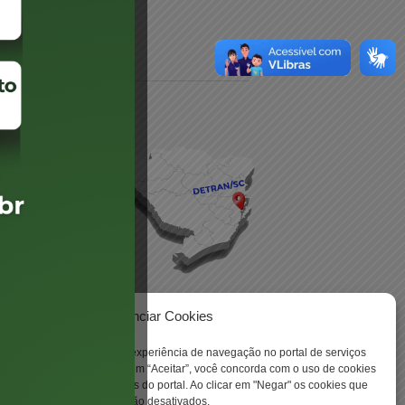
daré
lis
Gerenciar Cookies
ookies para aprimorar sua experiência de navegação no portal de serviços
 -
 Santa Catarina. Ao clicar em “Aceitar”, você concorda com o uso de cookies
o a todas as funcionalidades do portal. Ao clicar em "Negar" os cookies que
tritamente necessários serão desativados.