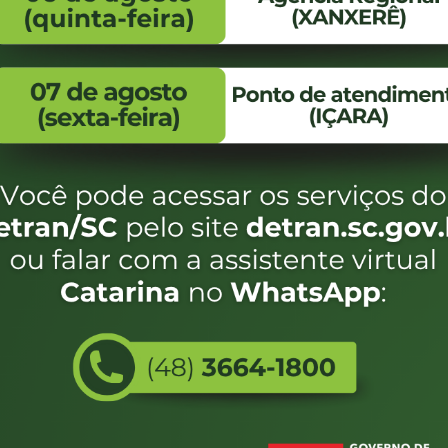
FALE CONOSCO
ENDEREÇO
WhatsApp:
Endereço:
(48) 3664-1800
Av. Almirante Taman
- 480
E-mail:
centraldeinformacoes@detran.sc.gov.br
Bairro:
Coqueiros, Florianópo
SC
CEP:
88.080-160
Utilizamos c
eservados SC - Governo de Santa Catarina |
Desenvolvimento
do estado de
e terá acess
não forem es