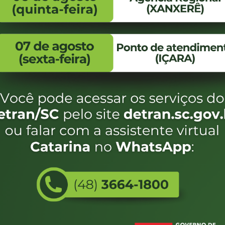
FALE CONOSCO
ENDEREÇO
WhatsApp:
Endereço:
(48) 3664-1800
Av. Almirante Taman
- 480
E-mail:
centraldeinformacoes@detran.sc.gov.br
Bairro:
Coqueiros, Florianópo
SC
CEP:
88.080-160
Utilizamos c
eservados SC - Governo de Santa Catarina |
Desenvolvimento
do estado de
e terá acess
não forem es