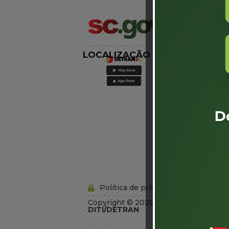
LOCALIZAÇÃO
LINKS
EXTERNOS
Agência de
Notícias
Portal de
Serviços
Diário Oficial
Acesso à
Informação
Órgãos do
Governo
Conheça SC
Política de privacidade
Copyright © 2025 Todos os Direitos R
DITI/DETRAN