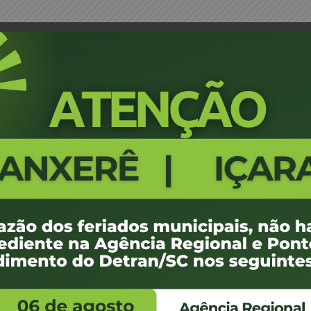
ilse Ramos – JM
Portaria 0303/17 - Ituporanga - 
441
100 KB
1
 de abril de 2017
 de abril de 2017