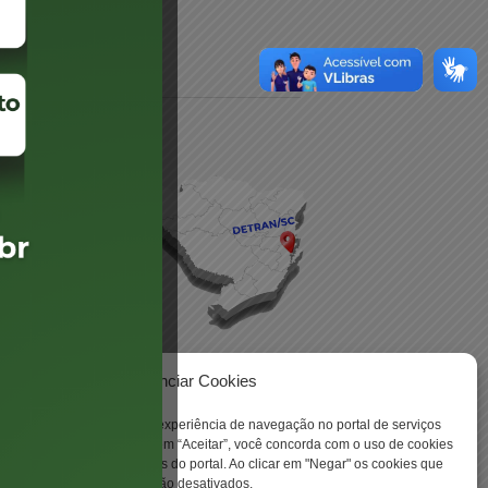
daré
lis
Gerenciar Cookies
ookies para aprimorar sua experiência de navegação no portal de serviços
 -
 Santa Catarina. Ao clicar em “Aceitar”, você concorda com o uso de cookies
o a todas as funcionalidades do portal. Ao clicar em "Negar" os cookies que
tritamente necessários serão desativados.