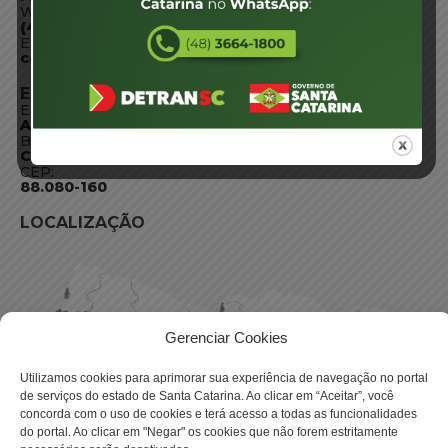
WhatsApp:
(48) 3664-1800
E-mail:
centraldeinformacoes@detran.sc.gov.br
ENDEREÇO
Endereço:
Av. Almirante Tamandaré - 480
Bairro:
Coqueiros, Florianópolis SC
CEP:
88.080-160
LOCALIZAÇÃO
Gerenciar Cookies
Utilizamos cookies para aprimorar sua experiência de navegação no portal
de serviços do estado de Santa Catarina. Ao clicar em “Aceitar”, você
concorda com o uso de cookies e terá acesso a todas as funcionalidades
do portal. Ao clicar em "Negar" os cookies que não forem estritamente