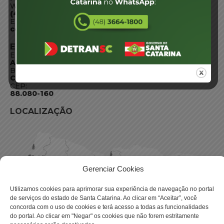
WhatsApp:
(48) 3664-1800
E-mail:
centraldeinformacoes@detran.sc.gov.br
ENDEREÇO
Endereço:
Av. Almirante Tamandaré - 480
Bairro:
Coqueiros, Florianópolis SC
CEP:
88.080-160
LOCALIZAÇÃO
Gerenciar Cookies
Utilizamos cookies para aprimorar sua experiência de navegação no portal
de serviços do estado de Santa Catarina. Ao clicar em “Aceitar”, você
concorda com o uso de cookies e terá acesso a todas as funcionalidades
do portal. Ao clicar em "Negar" os cookies que não forem estritamente