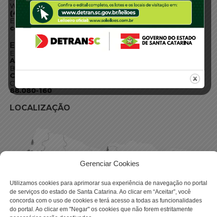
WhatsApp:
(48) 3664-1800
E-mail:
centraldeinformacoes@detran.sc.gov.br
ENDEREÇO
Endereço:
Av. Almirante Tamandaré - 480
Bairro:
Coqueiros, Florianópolis SC
CEP:
88.080-160
LOCALIZAÇÃO
Gerenciar Cookies
Utilizamos cookies para aprimorar sua experiência de navegação no portal
de serviços do estado de Santa Catarina. Ao clicar em “Aceitar”, você
concorda com o uso de cookies e terá acesso a todas as funcionalidades
do portal. Ao clicar em "Negar" os cookies que não forem estritamente