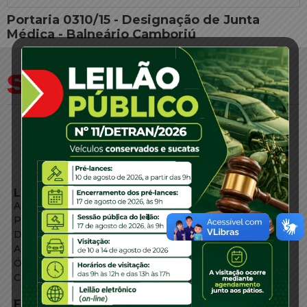
Portaria 0310/15 - Designação de Junta
Médica - Balneário Camboriú
LINKS EXTERNOS
Agência de Notícias
Portal de Serviços
Diário Oficial
Acesso à Informação
Órgãos do Governo
Conheça SC
FALE CONOSCO