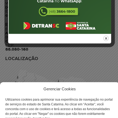
WhatsApp:
(48) 3664-1800
E-mail:
centraldeinformacoes@detran.sc.gov.br
ENDEREÇO
Endereço:
Av. Almirante Tamandaré - 480
Bairro:
Coqueiros, Florianópolis SC
CEP:
88.080-160
LOCALIZAÇÃO
Gerenciar Cookies
Utilizamos cookies para aprimorar sua experiência de navegação no portal
de serviços do estado de Santa Catarina. Ao clicar em “Aceitar”, você
concorda com o uso de cookies e terá acesso a todas as funcionalidades
do portal. Ao clicar em "Negar" os cookies que não forem estritamente