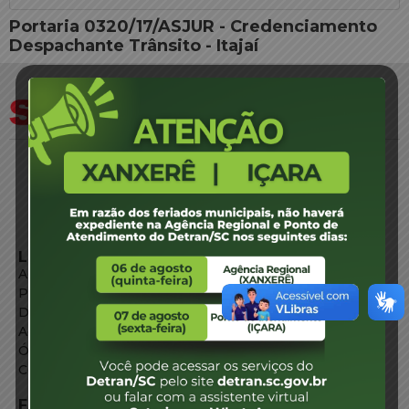
Portaria 0320/17/ASJUR - Credenciamento
Despachante Trânsito - Itajaí
LINKS EXTERNOS
Agência de Notícias
Portal de Serviços
Diário Oficial
Acesso à Informação
Órgãos do Governo
Conheça SC
FALE CONOSCO