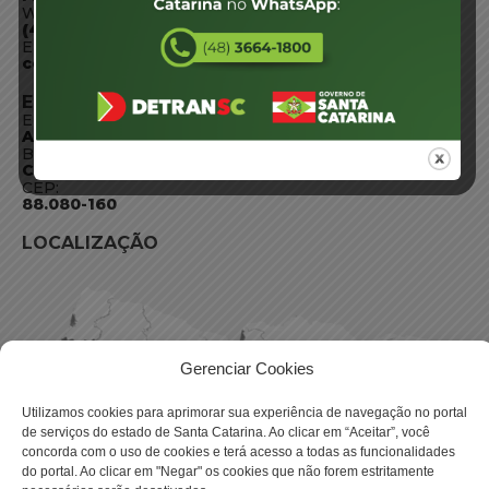
WhatsApp:
(48) 3664-1800
E-mail:
centraldeinformacoes@detran.sc.gov.br
ENDEREÇO
Endereço:
Av. Almirante Tamandaré - 480
Bairro:
Coqueiros, Florianópolis SC
CEP:
88.080-160
LOCALIZAÇÃO
Gerenciar Cookies
Utilizamos cookies para aprimorar sua experiência de navegação no portal
de serviços do estado de Santa Catarina. Ao clicar em “Aceitar”, você
concorda com o uso de cookies e terá acesso a todas as funcionalidades
do portal. Ao clicar em "Negar" os cookies que não forem estritamente