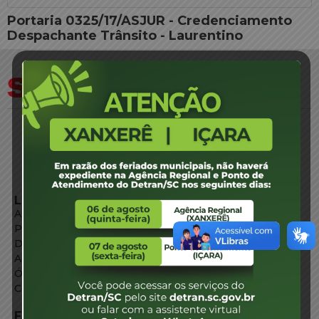
Portaria 0325/17/ASJUR - Credenciamento
Despachante Trânsito - Laurentino
LINKS EXTERNOS
Agência de Notícias
Portal de Serviços
Diário Oficial
Acesso à Informação
Órgãos do Governo
Conheça SC
FALE CONOSCO