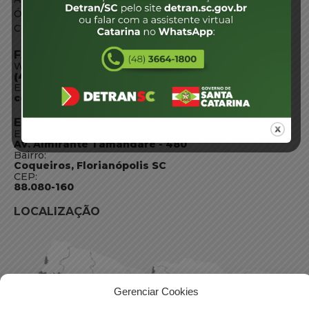
Órgãos do Governo
Conheça SC
FALE CONOSCO
WhatsApp:
(48) 3664-1800
E-mail:
centraldeinformacoes@detran.sc.gov.br
ENDEREÇO
Endereço:
Av. Almirante Tamandaré - 480
Bairro:
Coqueiros, Florianópolis SC
CEP:
88.080-160
LOCALIZAÇÃO
Gerenciar Cookies