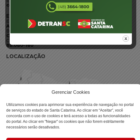
E-mail:
centraldeinformacoes@detran.sc.gov.br
ENDEREÇO
Endereço:
Av. Almirante Tamandaré - 480
Bairro:
Coqueiros, Florianópolis SC
CEP:
88.080-160
LOCALIZAÇÃO
Gerenciar Cookies
Utilizamos cookies para aprimorar sua experiência de navegação no portal
de serviços do estado de Santa Catarina. Ao clicar em “Aceitar”, você
concorda com o uso de cookies e terá acesso a todas as funcionalidades
do portal. Ao clicar em "Negar" os cookies que não forem estritamente
necessários serão desativados.