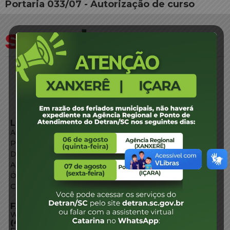
Portaria 033/07 - Autorização de curso
LINKS EXTERNOS
Agência de Notícias
Portal de Serviços
Diário Oficial
Acesso à Informação
Órgãos do Governo
Conheça SC
FALE CONOSCO
WhatsApp:
(48) 3664-1800