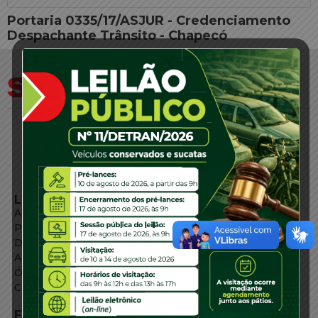
Portaria 0335/17/ASJUR - Credenciamento
Despachante Trânsito - Chapecó
LINKS EXTERNOS
Agência de Notícias
Portal de Serviços
Diário Oficial
Acesso à Informação
Órgãos do Governo
Conheça SC
FALE CONOSCO