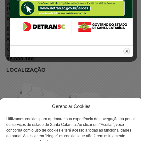
WhatsApp:
(48) 3664-1800
E-mail:
centraldeinformacoes@detran.sc.gov.br
ENDEREÇO
Endereço:
Av. Almirante Tamandaré - 480
Bairro:
Coqueiros, Florianópolis SC
CEP:
88.080-160
LOCALIZAÇÃO
Gerenciar Cookies
Utilizamos cookies para aprimorar sua experiência de navegação no portal
de serviços do estado de Santa Catarina. Ao clicar em “Aceitar”, você
concorda com o uso de cookies e terá acesso a todas as funcionalidades
do portal. Ao clicar em "Negar" os cookies que não forem estritamente