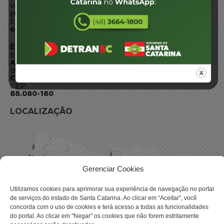
WhatsApp:
(48) 3664-1800
E-mail:
centraldeinformacoes@detran.sc.gov.br
ENDEREÇO
Endereço:
Av. Almirante Tamandaré - 480
Bairro:
Coqueiros, Florianópolis SC
CEP:
88.080-160
LOCALIZAÇÃO
Gerenciar Cookies
Utilizamos cookies para aprimorar sua experiência de navegação no portal
de serviços do estado de Santa Catarina. Ao clicar em “Aceitar”, você
concorda com o uso de cookies e terá acesso a todas as funcionalidades
do portal. Ao clicar em "Negar" os cookies que não forem estritamente