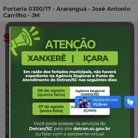
Portaria 0350/17 - Araranguá - José Antonio
Carrilho - JM
LINKS EXTERNOS
Agência de Notícias
Portal de Serviços
Diário Oficial
Acesso à Informação
Órgãos do Governo
Conheça SC
FALE CONOSCO