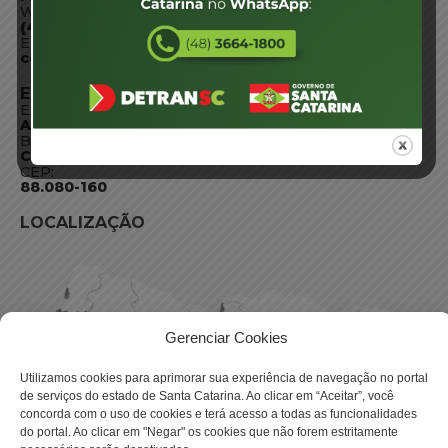
WhatsApp:
(48) 3664-1800
E-mail:
centraldeinformacoes@detran.sc.gov.br
ENDEREÇO
Endereço:
Av. Almirante Tamandaré - 480
Bairro:
Coqueiros, Florianópolis SC
CEP:
88.080-160
LOCALIZAÇÃO
Gerenciar Cookies
Utilizamos cookies para aprimorar sua experiência de navegação no portal
de serviços do estado de Santa Catarina. Ao clicar em “Aceitar”, você
concorda com o uso de cookies e terá acesso a todas as funcionalidades
do portal. Ao clicar em "Negar" os cookies que não forem estritamente