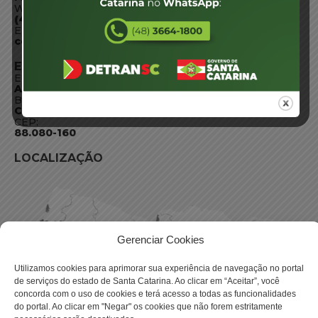
WhatsApp:
(48) 3664-1800
E-mail:
centraldeinformacoes@detran.sc.gov.br
ENDEREÇO
Endereço:
Av. Almirante Tamandaré - 480
Bairro:
Coqueiros, Florianópolis SC
CEP:
88.080-160
LOCALIZAÇÃO
Gerenciar Cookies
Utilizamos cookies para aprimorar sua experiência de navegação no portal
de serviços do estado de Santa Catarina. Ao clicar em “Aceitar”, você
concorda com o uso de cookies e terá acesso a todas as funcionalidades
do portal. Ao clicar em "Negar" os cookies que não forem estritamente