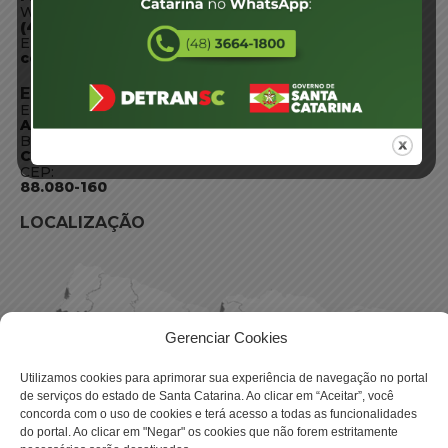
WhatsApp:
(48) 3664-1800
E-mail:
centraldeinformacoes@detran.sc.gov.br
ENDEREÇO
Endereço:
Av. Almirante Tamandaré - 480
Bairro:
Coqueiros, Florianópolis SC
CEP:
88.080-160
LOCALIZAÇÃO
Gerenciar Cookies
Utilizamos cookies para aprimorar sua experiência de navegação no portal
de serviços do estado de Santa Catarina. Ao clicar em “Aceitar”, você
concorda com o uso de cookies e terá acesso a todas as funcionalidades
do portal. Ao clicar em "Negar" os cookies que não forem estritamente