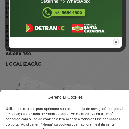
WhatsApp:
(48) 3664-1800
E-mail:
centraldeinformacoes@detran.sc.gov.br
ENDEREÇO
Endereço:
Av. Almirante Tamandaré - 480
Bairro:
Coqueiros, Florianópolis SC
CEP:
88.080-160
LOCALIZAÇÃO
Gerenciar Cookies
Utilizamos cookies para aprimorar sua experiência de navegação no portal
de serviços do estado de Santa Catarina. Ao clicar em “Aceitar”, você
concorda com o uso de cookies e terá acesso a todas as funcionalidades
do portal. Ao clicar em "Negar" os cookies que não forem estritamente