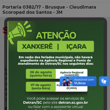
Portaria 0382/17 - Brusque - Cleudimara
Scoropad dos Santos - JM
LINKS EXTERNOS
Agência de Notícias
Portal de Serviços
Diário Oficial
Acesso à Informação
Órgãos do Governo
Conheça SC
FALE CONOSCO