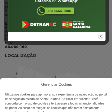
WhatsApp:
(48) 3664-1800
E-mail:
centraldeinformacoes@detran.sc.gov.br
ENDEREÇO
Endereço:
Av. Almirante Tamandaré - 480
Bairro:
Coqueiros, Florianópolis SC
CEP:
88.080-160
LOCALIZAÇÃO
Gerenciar Cookies
Utilizamos cookies para aprimorar sua experiência de navegação no portal
de serviços do estado de Santa Catarina. Ao clicar em “Aceitar”, você
concorda com o uso de cookies e terá acesso a todas as funcionalidades
do portal. Ao clicar em "Negar" os cookies que não forem estritamente