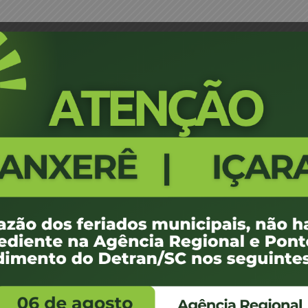
o ENTIDADE CREDORA SCO JOCO AUTOMOVEIS L
Portaria 0400/18 credenciam
AUTOMOVEIS LIMITADA
368
100 KB
1
setembro de 2018
ovembro de -0001