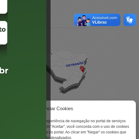
daré
lis
Gerenciar Cookies
ookies para aprimorar sua experiência de navegação no portal de serviços
 -
 Santa Catarina. Ao clicar em “Aceitar”, você concorda com o uso de cookies
o a todas as funcionalidades do portal. Ao clicar em "Negar" os cookies que
tritamente necessários serão desativados.