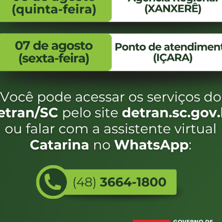
FALE CONOSCO
ENDEREÇO
WhatsApp:
Endereço:
(48) 3664-1800
Av. Almirante Taman
- 480
E-mail:
centraldeinformacoes@detran.sc.gov.br
Bairro:
Coqueiros, Florianópo
SC
CEP:
88.080-160
Utilizamos c
eservados SC - Governo de Santa Catarina |
Desenvolvimento
do estado de
e terá acess
não forem es