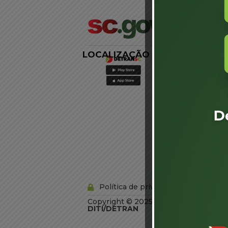
LOCALIZAÇÃO
LINKS
EXTERNOS
Agência de
Notícias
Portal de
Serviços
Diário Oficial
Acesso à
Informação
Órgãos do
Governo
Conheça SC
Política de privacidade
Copyright © 2025 Todos os Direitos R
DITI/DETRAN