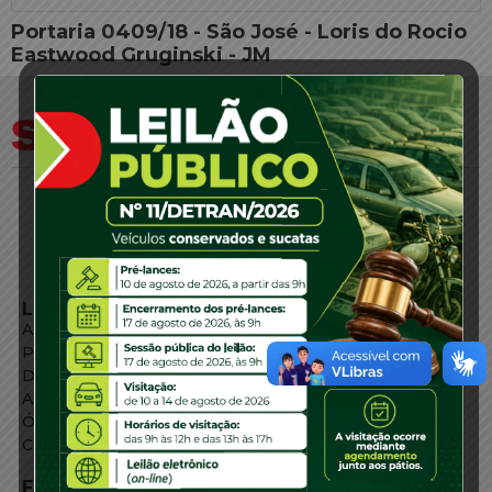
Portaria 0409/18 - São José - Loris do Rocio
Eastwood Gruginski - JM
LINKS EXTERNOS
Agência de Notícias
Portal de Serviços
Diário Oficial
Acesso à Informação
Órgãos do Governo
Conheça SC
FALE CONOSCO