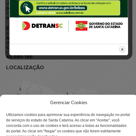
WhatsApp:
(48) 3664-1800
E-mail:
centraldeinformacoes@detran.sc.gov.br
ENDEREÇO
Endereço:
Av. Almirante Tamandaré - 480
Bairro:
Coqueiros, Florianópolis SC
CEP:
88.080-160
LOCALIZAÇÃO
Gerenciar Cookies
Utilizamos cookies para aprimorar sua experiência de navegação no portal
de serviços do estado de Santa Catarina. Ao clicar em “Aceitar”, você
concorda com o uso de cookies e terá acesso a todas as funcionalidades
do portal. Ao clicar em "Negar" os cookies que não forem estritamente