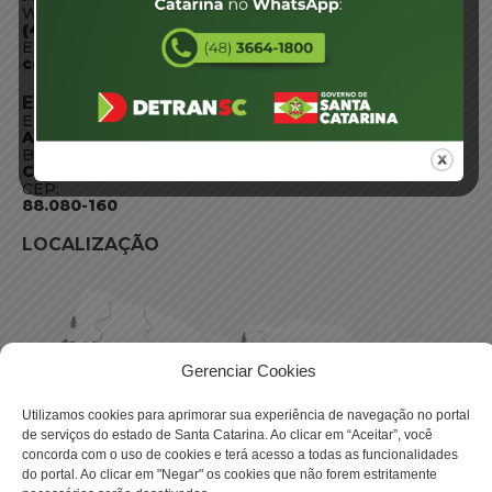
WhatsApp:
(48) 3664-1800
E-mail:
centraldeinformacoes@detran.sc.gov.br
ENDEREÇO
Endereço:
Av. Almirante Tamandaré - 480
Bairro:
Coqueiros, Florianópolis SC
CEP:
88.080-160
LOCALIZAÇÃO
Gerenciar Cookies
Utilizamos cookies para aprimorar sua experiência de navegação no portal
de serviços do estado de Santa Catarina. Ao clicar em “Aceitar”, você
concorda com o uso de cookies e terá acesso a todas as funcionalidades
do portal. Ao clicar em "Negar" os cookies que não forem estritamente