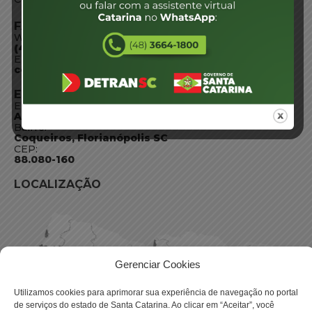
FALE CONOSCO
WhatsApp:
(48) 3664-1800
E-mail:
centraldeinformacoes@detran.sc.gov.br
ENDEREÇO
Endereço:
Av. Almirante Tamandaré - 480
Bairro:
Coqueiros, Florianópolis SC
CEP:
88.080-160
LOCALIZAÇÃO
Gerenciar Cookies
Utilizamos cookies para aprimorar sua experiência de navegação no portal
de serviços do estado de Santa Catarina. Ao clicar em “Aceitar”, você