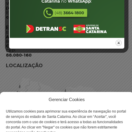
WhatsApp:
(48) 3664-1800
E-mail:
centraldeinformacoes@detran.sc.gov.br
ENDEREÇO
Endereço:
Av. Almirante Tamandaré - 480
Bairro:
Coqueiros, Florianópolis SC
CEP:
88.080-160
LOCALIZAÇÃO
Gerenciar Cookies
Utilizamos cookies para aprimorar sua experiência de navegação no portal
de serviços do estado de Santa Catarina. Ao clicar em “Aceitar”, você
concorda com o uso de cookies e terá acesso a todas as funcionalidades
do portal. Ao clicar em "Negar" os cookies que não forem estritamente