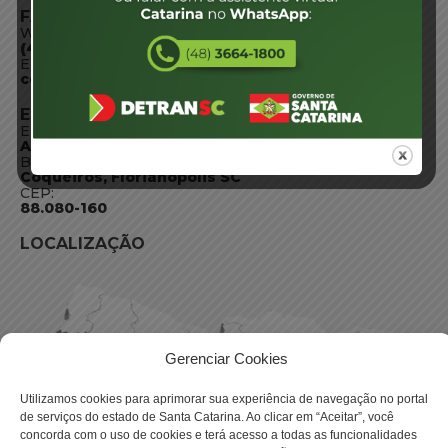
FALE CONOSCO
WhatsApp:
(48) 3664-1800
E-mail:
centraldeinformacoes@detran.sc.gov.br
ENDEREÇO
Endereço:
Av. Almirante Tamandaré - 480
Bairro:
Coqueiros, Florianópolis SC
CEP:
88.080-160
LOCALIZAÇÃO
Gerenciar Cookies
Utilizamos cookies para aprimorar sua experiência de navegação no portal
de serviços do estado de Santa Catarina. Ao clicar em “Aceitar”, você
concorda com o uso de cookies e terá acesso a todas as funcionalidades