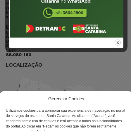
WhatsApp:
(48) 3664-1800
E-mail:
centraldeinformacoes@detran.sc.gov.br
ENDEREÇO
Endereço:
Av. Almirante Tamandaré - 480
Bairro:
Coqueiros, Florianópolis SC
CEP:
88.080-160
LOCALIZAÇÃO
Gerenciar Cookies
Utilizamos cookies para aprimorar sua experiência de navegação no portal
de serviços do estado de Santa Catarina. Ao clicar em “Aceitar”, você
concorda com o uso de cookies e terá acesso a todas as funcionalidades
do portal. Ao clicar em "Negar" os cookies que não forem estritamente