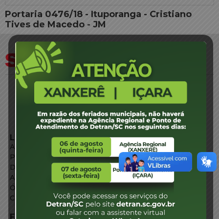
Portaria 0476/18 - Ituporanga - Cristiano
Tives de Macedo - JM
LINKS EXTERNOS
Agência de Notícias
Portal de Serviços
Diário Oficial
Acesso à Informação
Órgãos do Governo
Conheça SC
FALE CONOSCO