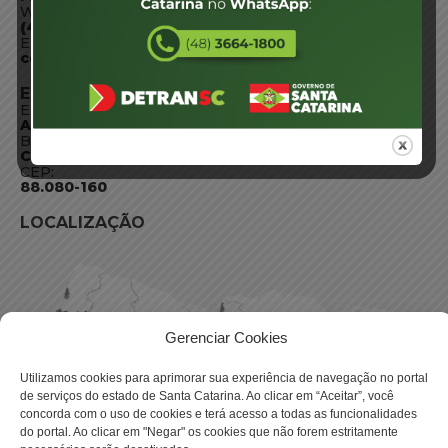
WhatsApp:
(48) 3664-1800
E-mail:
centraldeinformacoes@detran.sc.gov.br
ENDEREÇO
Endereço:
Av. Almirante Tamandaré - 480
Bairro:
Coqueiros, Florianópolis SC
CEP:
88.080-160
LOCALIZAÇÃO
Gerenciar Cookies
Utilizamos cookies para aprimorar sua experiência de navegação no portal
de serviços do estado de Santa Catarina. Ao clicar em “Aceitar”, você
concorda com o uso de cookies e terá acesso a todas as funcionalidades
do portal. Ao clicar em "Negar" os cookies que não forem estritamente