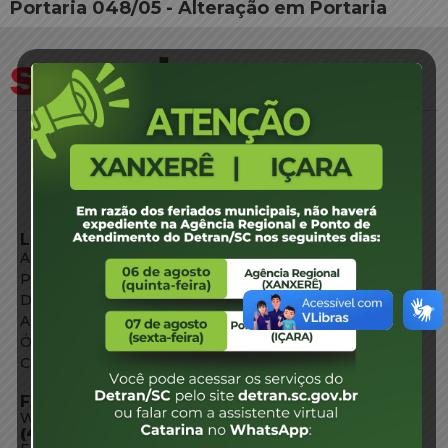
Portaria 048/05 - Alteração em Portaria
LINKS EXTERNOS
Agência de Notícias
Portal de Serviços
Diário Oficial
Acesso à Informação
Órgãos do Governo
Conheça SC
FALE CONOSCO
WhatsApp:
(48) 3664-1800