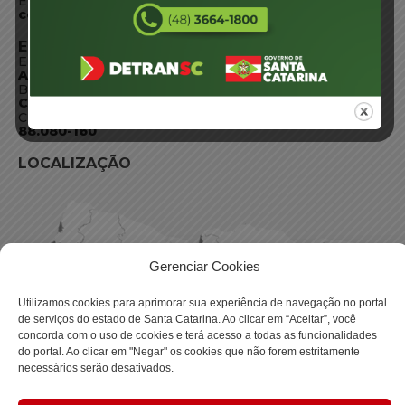
E-mail:
centraldeinformacoes@detran.sc.gov.br
ENDEREÇO
Endereço:
Av. Almirante Tamandaré - 480
Bairro:
Coqueiros, Florianópolis SC
CEP:
88.080-160
LOCALIZAÇÃO
Gerenciar Cookies
Utilizamos cookies para aprimorar sua experiência de navegação no portal
de serviços do estado de Santa Catarina. Ao clicar em “Aceitar”, você
concorda com o uso de cookies e terá acesso a todas as funcionalidades
do portal. Ao clicar em "Negar" os cookies que não forem estritamente
necessários serão desativados.