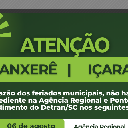
nta Médica – Capital
Portaria 0481/16 - Designação d
567
100 KB
1
 de abril de 2016
 de abril de 2016