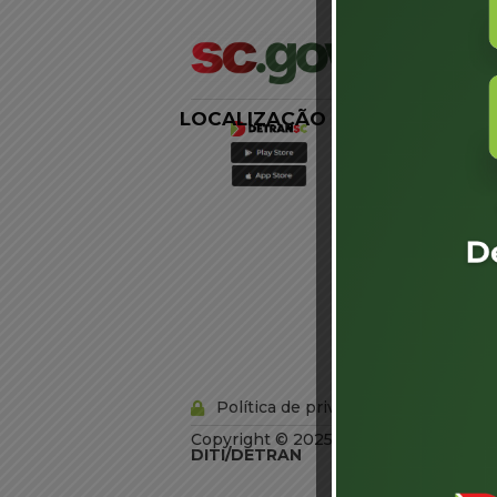
LOCALIZAÇÃO
LINKS
EXTERNOS
Agência de
Notícias
Portal de
Serviços
Diário Oficial
Acesso à
Informação
Órgãos do
Governo
Conheça SC
Política de privacidade
Copyright © 2025 Todos os Direitos R
DITI/DETRAN