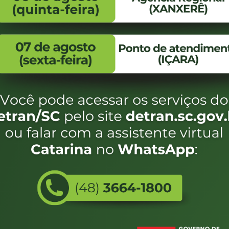
FALE CONOSCO
ENDEREÇO
WhatsApp:
Endereço:
(48) 3664-1800
Av. Almirante Taman
- 480
E-mail:
centraldeinformacoes@detran.sc.gov.br
Bairro:
Coqueiros, Florianópo
SC
CEP:
88.080-160
Utilizamos c
eservados SC - Governo de Santa Catarina |
Desenvolvimento
do estado de
e terá acess
não forem es