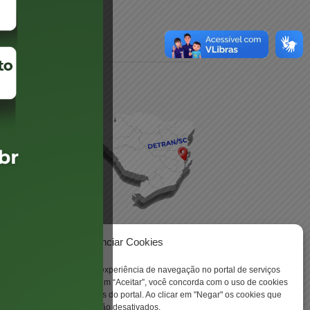
daré
lis
Gerenciar Cookies
ookies para aprimorar sua experiência de navegação no portal de serviços
 -
 Santa Catarina. Ao clicar em “Aceitar”, você concorda com o uso de cookies
o a todas as funcionalidades do portal. Ao clicar em "Negar" os cookies que
tritamente necessários serão desativados.