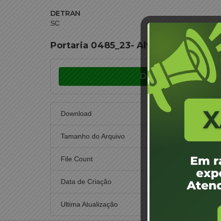
DETRAN
SC
Portaria 0485_23- Alteração da ra
Download
Download
Tamanho do Arquivo
File Count
Data de Criação
3 d
Ultima Atualização
3 d