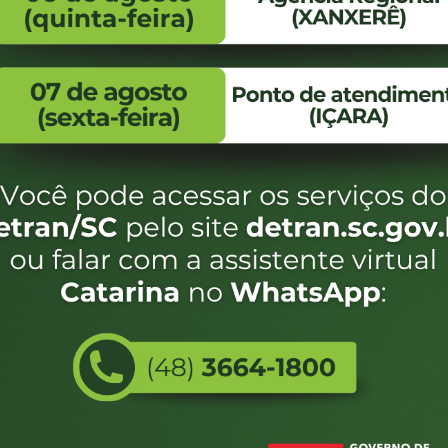
FALE CONOSCO
ENDEREÇO
WhatsApp:
Endereço:
(48) 3664-1800
Av. Almirante Taman
- 480
E-mail:
centraldeinformacoes@detran.sc.gov.br
Bairro:
Coqueiros, Florianópo
SC
CEP:
88.080-160
Utilizamos c
eservados SC - Governo de Santa Catarina |
Desenvolvimento
do estado de
e terá acess
não forem es