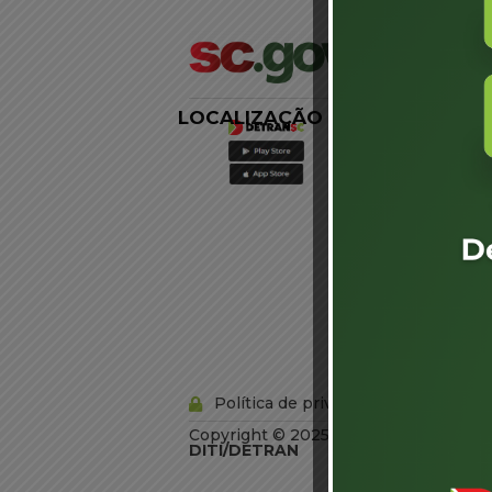
LOCALIZAÇÃO
LINKS
EXTERNOS
Agência de
Notícias
Portal de
Serviços
Diário Oficial
Acesso à
Informação
Órgãos do
Governo
Conheça SC
Política de privacidade
Copyright © 2025 Todos os Direitos R
DITI/DETRAN