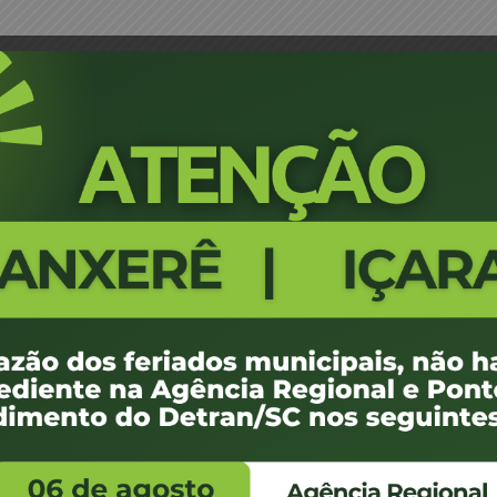
zão social da empresa – BENEDETTA VISTORIAS
Portaria 0485_23- Alteração da 
BENEDETTA VISTORIAS LTDA -
6
188.75 KB
1
e janeiro de 2024
e janeiro de 2024