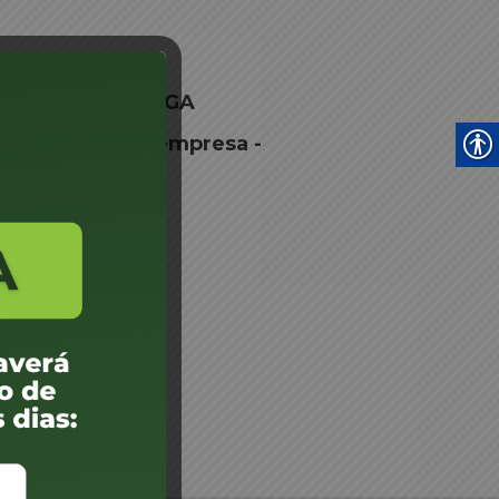
 LTDA – URUSSANGA
razão social da empresa -
 URUSSANGA