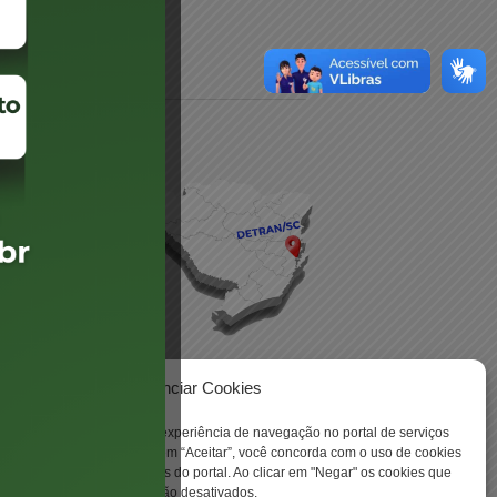
daré
lis
Gerenciar Cookies
ookies para aprimorar sua experiência de navegação no portal de serviços
 -
 Santa Catarina. Ao clicar em “Aceitar”, você concorda com o uso de cookies
o a todas as funcionalidades do portal. Ao clicar em "Negar" os cookies que
tritamente necessários serão desativados.