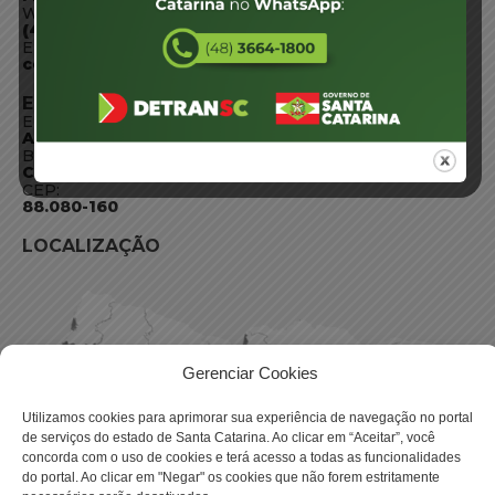
WhatsApp:
(48) 3664-1800
E-mail:
centraldeinformacoes@detran.sc.gov.br
ENDEREÇO
Endereço:
Av. Almirante Tamandaré - 480
Bairro:
Coqueiros, Florianópolis SC
CEP:
88.080-160
LOCALIZAÇÃO
Gerenciar Cookies
Utilizamos cookies para aprimorar sua experiência de navegação no portal
de serviços do estado de Santa Catarina. Ao clicar em “Aceitar”, você
concorda com o uso de cookies e terá acesso a todas as funcionalidades
do portal. Ao clicar em "Negar" os cookies que não forem estritamente