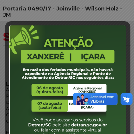
Portaria 0490/17 - Joinville - Wilson Holz -
JM
LINKS EXTERNOS
Agência de Notícias
Portal de Serviços
Diário Oficial
Acesso à Informação
Órgãos do Governo
Conheça SC
FALE CONOSCO